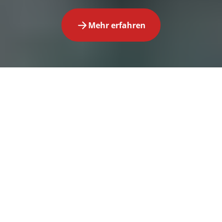
Mehr erfahren
Feiern Sie mit uns das
84.
Herbstfest
!
Darauf haben wir sehnsüchtig gewartet: zünftige
Gaudi, beste Stimmung und pure bayerische
Lebenslust! 2026 wird das Herbstfest in Erding
wieder tausende Gäste auf den Volksfestplatz locken.
Dieses Jahr öffnet unser großes Festzelt von
ERDINGER Weißbräu seine Tore vom Freitag, 28.
August bis Sonntag, 06. September. Gesellige
Stunden sind hier garantiert – feiern Sie mit uns.